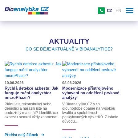
CZ
|
EN
AKTUALITY
CO SE DĚJE AKTUÁLNĚ V BIOANALYTICE?
10.06.2026
08.06.2026
Rychlá detekce azbestu: Jak
Modernizace přístrojového
funguje ruční analyzátor
vybavení na oddělení prvkové
microPhazir?
analýzy
Plánujete rekonstrukci nebo
V Bioanalytika CZ s.r.o.
demolici a narazili jste na
dlouhodobě dbáme na vysokou
podezřelý materiál? Identifikace
kvalitu a spolehlivost
azbestu nemusí vždy znamenat…
poskytovaných výsledků. Z tohoto
důvodu…
Přečíst celý článek