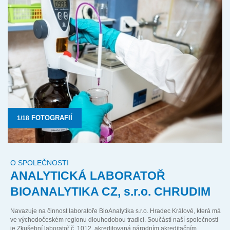
FOTOGRAFIÍ
O SPOLEČNOSTI
ANALYTICKÁ LABORATOŘ
BIOANALYTIKA CZ,
s.r.o.
CHRUDIM
Navazuje na činnost laboratoře
BioAnalytika s.r.o.
Hradec Králové, která má
ve východočeském regionu dlouhodobou tradici. Součástí naší společnosti
je Zkušební laboratoř č. 1012, akreditovaná národním akreditačním