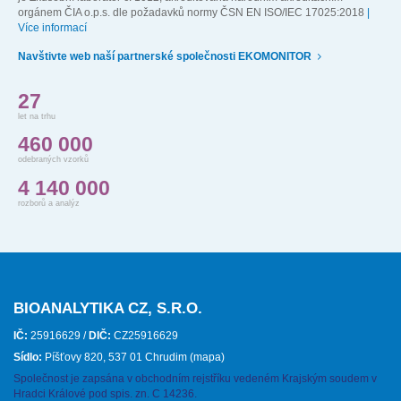
orgánem ČIA o.p.s. dle požadavků normy ČSN EN ISO/IEC 17025:2018
|
Více informací
Navštivte web naší partnerské společnosti EKOMONITOR
27
let na trhu
460 000
odebraných vzorků
4 140 000
rozborů a analýz
BIOANALYTIKA CZ, S.R.O.
IČ:
25916629 /
DIČ:
CZ25916629
Sídlo:
Píšťovy 820, 537 01 Chrudim
(mapa)
Společnost je zapsána v obchodním rejstříku vedeném Krajským soudem v
Hradci Králové pod spis. zn. C 14236.