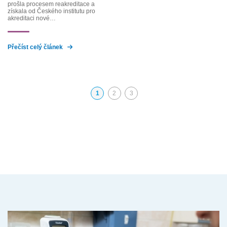
prošla procesem reakreditace a
získala od Českého institutu pro
akreditaci nové…
Přečíst celý článek
1
2
3
(aktuální)