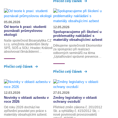
Přečíst celý článek
05.06.2026
Od teorie k praxi: studenti
12.05.2026
poznávali průmyslovou
Spolupracujeme při školení u
ekologii
problematiky nakládání s
materiály obsahujícími azbest
Naše společnost Bioanalytika CZ
s.r.o. umožnila studentům školy
Děkujeme společnosti Ekomonitor
SPŠ, SOŠ a SOU, Hradec Králové
za spolupráci při realizaci
absolvovat čtrnáctidenní…
odborných seminářů na téma
„Uplatňování správné prevence…
Přečíst celý článek
Přečíst celý článek
12.03.2026
27.01.2026
Novinky v oblasti azbestu v
Změny legislativy v oblasti
roce 2026
ochrany ovzduší
Od roku 2026 dochází ke
Přehled změn zákona č. 201/2012
zpřísnění pravidel pro práce s
Sb. a vyhlášky č. 415/2012 Sb. –
materiály obsahujícími azbest.
nové povinnosti provozovatelů