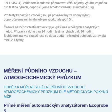
EN 12457-4). Vzhledem k nutnosti připravovat větší objemy výluhu, zejména
pro test na rybách, doporučujeme hmotnost vzorku minimálně 1 kg.
Pro testy kapalných vzorků (jsou již považovány za vodný výluh)
doporučujeme minimální objem vzorku alespoň 5 l.
Časová náročnost testů ekotoxicity je vyšší než u běžných analytických
metod. Příprava výluhu trvá 24 hodin, test na rybách pak 96 hodin.
S ohledem na tyto skutečnosti se doba dodání výsledků pohybuje zpravidla
mezi 2-4 týdny.
MĚŘENÍ PŮDNÍHO VZDUCHU –
ATMOGEOCHEMICKÝ PRŮZKUM
ODBĚR A MĚŘENÍ SLOŽENÍ PŮDNÍHO VZDUCHU,
ATMOGEOCHEMICKÝ PRŮZKUM DLE METODICKÝCH POKYNŮ
MŽP
Přímé měření automatickým analyzátorem Ecoprobe
5