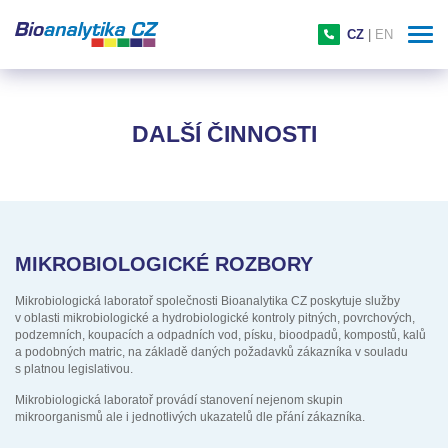
CZ
|
EN
DALŠÍ ČINNOSTI
MIKROBIOLOGICKÉ ROZBORY
Mikrobiologická laboratoř společnosti Bioanalytika CZ poskytuje služby
v oblasti mikrobiologické a hydrobiologické kontroly pitných, povrchových,
podzemních, koupacích a odpadních vod, písku, bioodpadů, kompostů, kalů
a podobných matric, na základě daných požadavků zákazníka v souladu
s platnou legislativou.
Mikrobiologická laboratoř provádí stanovení nejenom skupin
mikroorganismů ale i jednotlivých ukazatelů dle přání zákazníka.