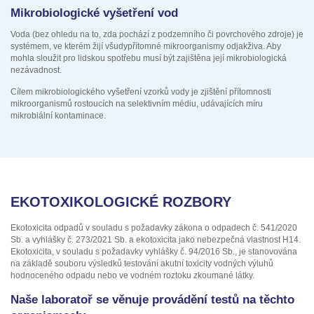
Mikrobiologické vyšetření vod
Voda (bez ohledu na to, zda pochází z podzemního či povrchového zdroje) je
systémem, ve kterém žijí všudypřítomné mikroorganismy odjakživa. Aby
mohla sloužit pro lidskou spotřebu musí být zajištěna její mikrobiologická
nezávadnost.
Cílem mikrobiologického vyšetření vzorků vody je zjištění přítomnosti
mikroorganismů rostoucích na selektivním médiu, udávajících míru
mikrobiální kontaminace.
EKOTOXIKOLOGICKÉ ROZBORY
Ekotoxicita odpadů v souladu s požadavky zákona o odpadech č. 541/2020
Sb. a vyhlášky č. 273/2021 Sb. a ekotoxicita jako nebezpečná vlastnost H14.
Ekotoxicita, v souladu s požadavky vyhlášky č. 94/2016 Sb., je stanovována
na základě souboru výsledků testování akutní toxicity vodných výluhů
hodnoceného odpadu nebo ve vodném roztoku zkoumané látky.
Naše laboratoř se věnuje provádění testů na těchto