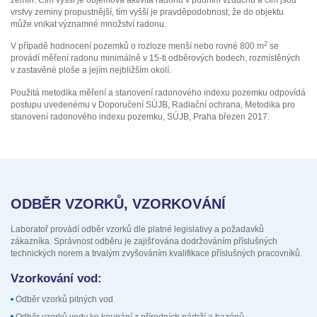
vrstvy zeminy propustnější, tím vyšší je pravděpodobnost, že do objektu
může vnikat významné množství radonu.
2
V případě hodnocení pozemků o rozloze menší nebo rovné 800 m
se
provádí měření radonu minimálně v 15-ti odběrových bodech, rozmístěných
v zastavěné ploše a jejím nejbližším okolí.
Použitá metodika měření a stanovení radonového indexu pozemku odpovídá
postupu uvedenému v Doporučení SÚJB, Radiační ochrana, Metodika pro
stanovení radonového indexu pozemku, SÚJB, Praha březen 2017.
ODBĚR VZORKŮ, VZORKOVÁNÍ
Laboratoř provádí odběr vzorků dle platné legislativy a požadavků
zákazníka. Správnost odběru je zajišťována dodržováním příslušných
technických norem a trvalým zvyšováním kvalifikace příslušných pracovníků.
Vzorkování vod:
Odběr vzorků pitných vod
Odběr vzorků vody ke koupání z přírodních nádrží a bazénů