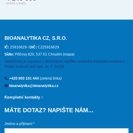
rozborů a analýz
BIOANALYTIKA CZ, S.R.O.
IČ:
25916629 /
DIČ:
CZ25916629
Sídlo:
Píšťovy 820, 537 01 Chrudim
(mapa)
Společnost je zapsána v obchodním rejstříku vedeném Krajským soudem v
Hradci Králové pod spis. zn. C 14236.
+420 800 101 444
(zelená linka)
bioanalytika@bioanalytika.cz
Kompletní kontakty
MÁTE DOTAZ? NAPIŠTE NÁM...
Jméno a příjmení *