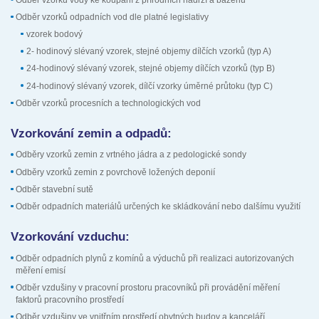
Odběr vzorků odpadních vod dle platné legislativy
vzorek bodový
2- hodinový slévaný vzorek, stejné objemy dílčích vzorků (typ A)
24-hodinový slévaný vzorek, stejné objemy dílčích vzorků (typ B)
24-hodinový slévaný vzorek, dílčí vzorky úměrné průtoku (typ C)
Odběr vzorků procesních a technologických vod
Vzorkování zemin a odpadů:
Odběry vzorků zemin z vrtného jádra a z pedologické sondy
Odběry vzorků zemin z povrchově ložených deponií
Odběr stavební sutě
Odběr odpadních materiálů určených ke skládkování nebo dalšímu využití
Vzorkování vzduchu:
Odběr odpadních plynů z komínů a výduchů při realizaci autorizovaných
měření emisí
Odběr vzdušiny v pracovní prostoru pracovníků při provádění měření
faktorů pracovního prostředí
Odběr vzdušiny ve vnitřním prostředí obytných budov a kanceláří