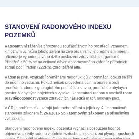
STANOVENÍ RADONOVÉHO INDEXU
POZEMKŮ
Radioaktivní záření
je přirozenou součástí životního prostředí. Vzhledem
k možným účinkům tohoto záření na živé organismy je předmětem měření,
přičemž je vyhodnocováno riziko poškození zdraví těchto organismů.
Přibližně z 50 % se na celkové dávce absorbovaného záření z přírodních
zdrojů podílí radon (222Rn), zdroj záření alfa.
Radon
je plyn, vznikající přeměnami radionuklidů v horninách, odkud se šíří
do půdního vzduchu. Pokud nejsou provedena účinná opatření proti
pronikání radonu z geologického podloží do staveb, proniká do obytných
prostor. V obytných objektech s vysokou koncentrací radonu v ovzduší
roste
pravděpodobnost vzniku
zdravotních následků (např. rakoviny plic).
V ČR je problematika zdrojů jaderného záření a jejich využití normativně
stanovena zákonem
č. 263/2016 Sb. (atomovým zákonem)
a příslušnými
vyhláškami.
Stanovení radonového indexu pozemku vychází z posouzení hodnot
objemové aktivity radonu v půdním vzduchu a z posouzení plynopropustnosti
zemin. Čím vyšší je objemová aktivita radonu v půdním vzduchu a čím jsou