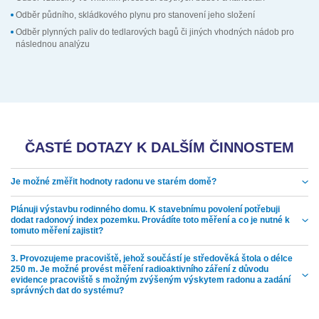
Odběr půdního, skládkového plynu pro stanovení jeho složení
Odběr plynných paliv do tedlarových bagů či jiných vhodných nádob pro
následnou analýzu
ČASTÉ DOTAZY K DALŠÍM ČINNOSTEM
Je možné změřit hodnoty radonu ve starém domě?
Plánuji výstavbu rodinného domu. K stavebnímu povolení potřebuji
dodat radonový index pozemku. Provádíte toto měření a co je nutné k
tomuto měření zajistit?
3. Provozujeme pracoviště, jehož součástí je středověká štola o délce
250 m. Je možné provést měření radioaktivního záření z důvodu
evidence pracoviště s možným zvýšeným výskytem radonu a zadání
správných dat do systému?