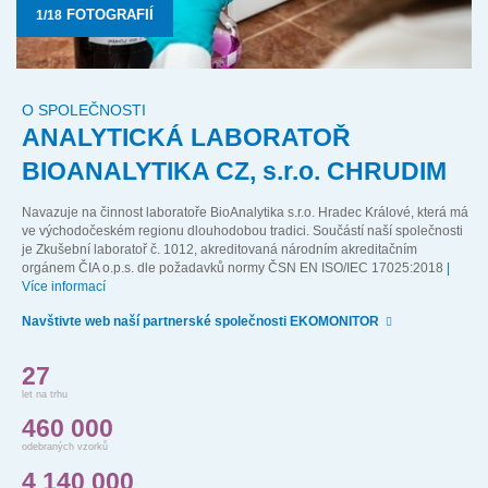
FOTOGRAFIÍ
O SPOLEČNOSTI
ANALYTICKÁ LABORATOŘ
BIOANALYTIKA CZ,
s.r.o.
CHRUDIM
Navazuje na činnost laboratoře
BioAnalytika s.r.o.
Hradec Králové, která má
ve východočeském regionu dlouhodobou tradici. Součástí naší společnosti
je Zkušební laboratoř č. 1012, akreditovaná národním akreditačním
orgánem ČIA o.p.s. dle požadavků normy ČSN EN ISO/IEC 17025:2018
|
Více informací
Navštivte web naší partnerské společnosti EKOMONITOR
27
let na trhu
460 000
odebraných vzorků
4 140 000