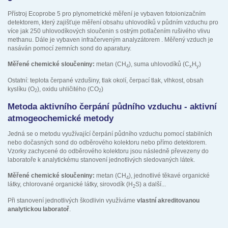
Přístroj Ecoprobe 5 pro plynometrické měření je vybaven fotoionizačním
detektorem, který zajišťuje měření obsahu uhlovodíků v půdním vzduchu pro
více jak 250 uhlovodíkových sloučenin s ostrým potlačením rušivého vlivu
methanu. Dále je vybaven infračerveným analyzátorem . Měřený vzduch je
nasáván pomocí zemních sond do aparatury.
Měřené chemické sloučeniny:
metan (CH
), suma uhlovodíků (C
H
)
4
x
y
Ostatní: teplota čerpané vzdušiny, tlak okolí, čerpací tlak, vlhkost, obsah
kyslíku (O
), oxidu uhličitého (CO
)
2
2
Metoda aktivního čerpání půdního vzduchu - aktivní
atmogeochemické metody
Jedná se o metodu využívající čerpání půdního vzduchu pomocí stabilních
nebo dočasných sond do odběrového kolektoru nebo přímo detektorem.
Vzorky zachycené do odběrového kolektoru jsou následně převezeny do
laboratoře k analytickému stanovení jednotlivých sledovaných látek.
Měřené chemické sloučeniny:
metan (CH
), jednotlivé těkavé organické
4
látky, chlorované organické látky, sirovodík (H
S) a další...
2
Při stanovení jednotlivých škodlivin využíváme
vlastní akreditovanou
analytickou laboratoř
.