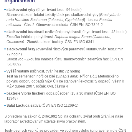
organismech:
sladkovodní ryby
(úhyn, trvání testu: 96 hodin)
Stanovení akutní letální toxicity látek pro sladkovodní ryby [
Brachydanio
rerio Hamilton-Buchanan (Teleostei, Cyprinidae)
] - test na
Poecilia
reticulata
- Část 2: Obnovovací metoda: ČSN EN ISO 7346-2
sladkovodní bezobratlí
(ovlivnění pohyblivosti, úhyn, trvání testu: 48 hodin)
Zkouška inhibice pohyblivosti
Daphnia magna Straus (Cladocera,
Crustacea)
- Zkouška akutní toxicity: ČSN EN ISO 6341
sladkovodní řasy
(ovlivnění růstových parametrů kultury, trvání testu: min
72 hodin)
Jakost vod - Zkouška inhibice růstu sladkovodních zelených řas: ČSN EN
ISO 8692
vyšší rostliny
(klíčivost, trvání testu: 72 hodin)
Test na semenech hořčice bílé (
Sinapis alba
): Příloha č.1 Metodického
pokynu odboru odpadů MŽP ČR ke stanovení ekotoxicity odpadů, Věstník
MŽP duben 2007, ročník XVII, částka 4
bakterie Vibrio fischeri
, doba působení 15 a 30 minut (ČSN EN ISO
11348)
Salát Lactuca sativa
(ČSN EN ISO 11269-1)
S ohledem na zákon č. 246/1992 Sb. na ochranu zvířat proti týrání, je naše
laboratoř akreditovaným uživatelským pracovištěm.
Testy pevných vzorků se provádějí ve vodném výluhu (připraveném dle ČSN