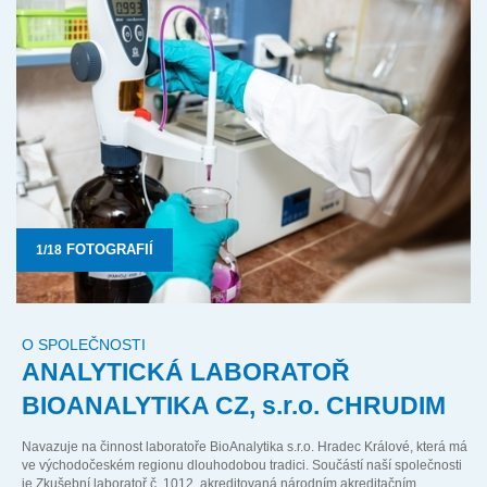
FOTOGRAFIÍ
O SPOLEČNOSTI
ANALYTICKÁ LABORATOŘ
BIOANALYTIKA CZ,
s.r.o.
CHRUDIM
Navazuje na činnost laboratoře
BioAnalytika s.r.o.
Hradec Králové, která má
ve východočeském regionu dlouhodobou tradici. Součástí naší společnosti
je Zkušební laboratoř č. 1012, akreditovaná národním akreditačním