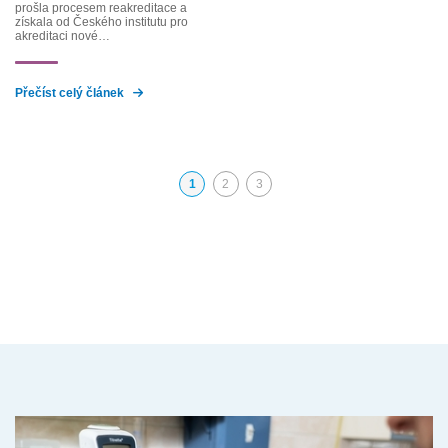
prošla procesem reakreditace a
získala od Českého institutu pro
akreditaci nové…
Přečíst celý článek
1
2
3
(aktuální)