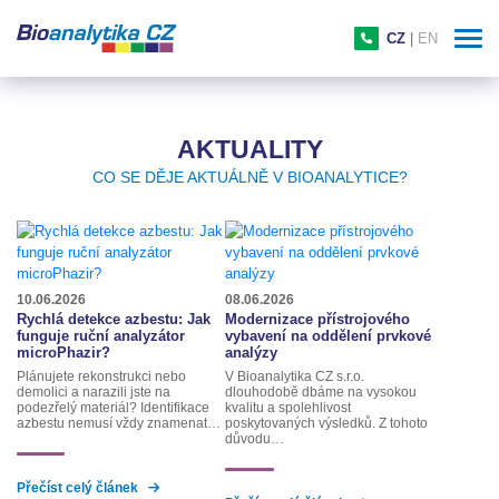
CZ
|
EN
AKTUALITY
CO SE DĚJE AKTUÁLNĚ V BIOANALYTICE?
10.06.2026
08.06.2026
Rychlá detekce azbestu: Jak
Modernizace přístrojového
funguje ruční analyzátor
vybavení na oddělení prvkové
microPhazir?
analýzy
Plánujete rekonstrukci nebo
V Bioanalytika CZ s.r.o.
demolici a narazili jste na
dlouhodobě dbáme na vysokou
podezřelý materiál? Identifikace
kvalitu a spolehlivost
azbestu nemusí vždy znamenat…
poskytovaných výsledků. Z tohoto
důvodu…
Přečíst celý článek