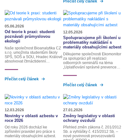
Přečíst celý článek
05.06.2026
Od teorie k praxi: studenti
12.05.2026
poznávali průmyslovou
Spolupracujeme při školení u
ekologii
problematiky nakládání s
materiály obsahujícími azbest
Naše společnost Bioanalytika CZ
s.r.o. umožnila studentům školy
Děkujeme společnosti Ekomonitor
SPŠ, SOŠ a SOU, Hradec Králové
za spolupráci při realizaci
absolvovat čtrnáctidenní…
odborných seminářů na téma
„Uplatňování správné prevence…
Přečíst celý článek
Přečíst celý článek
12.03.2026
27.01.2026
Novinky v oblasti azbestu v
Změny legislativy v oblasti
roce 2026
ochrany ovzduší
Od roku 2026 dochází ke
Přehled změn zákona č. 201/2012
zpřísnění pravidel pro práce s
Sb. a vyhlášky č. 415/2012 Sb. –
materiály obsahujícími azbest.
nové povinnosti provozovatelů