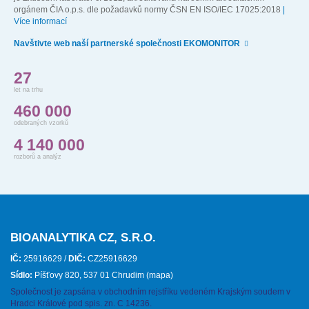
orgánem ČIA o.p.s. dle požadavků normy ČSN EN ISO/IEC 17025:2018
|
Více informací
Navštivte web naší partnerské společnosti EKOMONITOR
27
let na trhu
460 000
odebraných vzorků
4 140 000
rozborů a analýz
BIOANALYTIKA CZ, S.R.O.
IČ:
25916629 /
DIČ:
CZ25916629
Sídlo:
Píšťovy 820, 537 01 Chrudim
(mapa)
Společnost je zapsána v obchodním rejstříku vedeném Krajským soudem v
Hradci Králové pod spis. zn. C 14236.