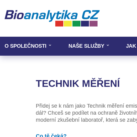
O SPOLEČNOSTI
NAŠE SLUŽBY
JAK
TECHNIK MĚŘENÍ
Přidej se k nám jako Technik měření emi
dál? Chceš se podílet na ochraně životn
moderní zkušební laboratoř, která se zab
Co tě čeká?