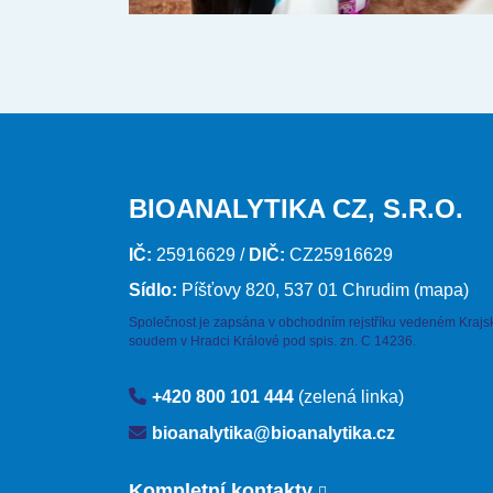
BIOANALYTIKA CZ, S.R.O.
IČ:
25916629 /
DIČ:
CZ25916629
Sídlo:
Píšťovy 820, 537 01 Chrudim
(mapa)
Společnost je zapsána v obchodním rejstříku vedeném Kraj
soudem v Hradci Králové pod spis. zn. C 14236.
+420 800 101 444
(zelená linka)
bioanalytika@bioanalytika.cz
Kompletní kontakty