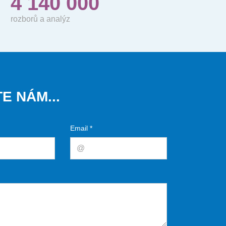
4 140 000
rozborů a analýz
E NÁM...
Email *