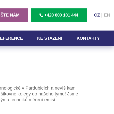
CZ
|
EN
IŠTE NÁM
+420 800 101 444
EFERENCE
KE STAŽENÍ
KONTAKTY
hnologické v Pardubicích a nevíš kam
me šikovné kolegy do našeho týmu! Jsme
 týmu techniků měření emisí.