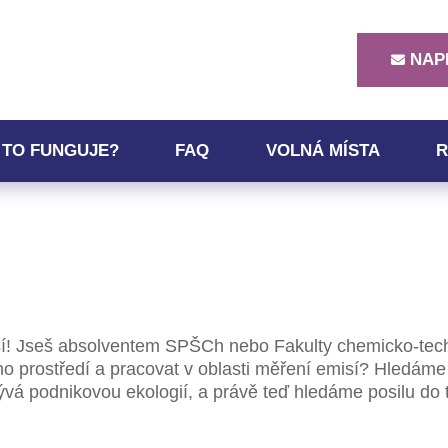
NAP
 TO FUNGUJE?
FAQ
VOLNÁ MÍSTA
R
sí! Jseš absolventem SPŠCh nebo Fakulty chemicko-tec
ího prostředí a pracovat v oblasti měření emisí? Hledá
ývá podnikovou ekologií, a právě teď hledáme posilu do