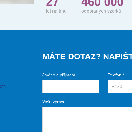
27
460 000
let na trhu
odebraných vzorků
MÁTE DOTAZ? NAPIŠT
Jméno a příjmení *
Telefon *
ským
Vaše zpráva