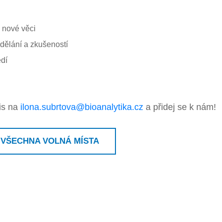
 nové věci
ělání a zkušeností
dí
pis na
ilona.subrtova@bioanalytika.cz
a přidej se k nám!
VŠECHNA VOLNÁ MÍSTA