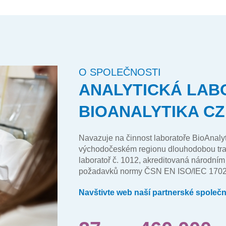
O SPOLEČNOSTI
ANALYTICKÁ LAB
BIOANALYTIKA CZ
Navazuje na činnost laboratoře
BioAnalyti
východočeském regionu dlouhodobou tradi
laboratoř č. 1012, akreditovaná národním
požadavků normy ČSN EN ISO/IEC 170
Navštivte web naší partnerské spol